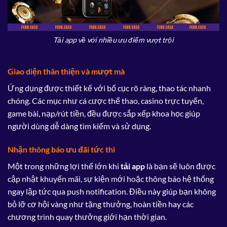
Tải app về với nhiều ưu điểm vượt trội
Giao diện thân thiện và mượt mà
Ứng dụng được thiết kế với bố cục rõ ràng, thao tác nhanh
chóng. Các mục như cá cược thể thao, casino trực tuyến,
game bài, nạp/rút tiền, đều được sắp xếp khoa học giúp
người dùng dễ dàng tìm kiếm và sử dụng.
Nhận thông báo ưu đãi tức thì
Một trong những lợi thế lớn khi
tải app
là bạn sẽ luôn được
cập nhật khuyến mãi, sự kiện mới hoặc thông báo hệ thống
ngay lập tức qua push notification. Điều này giúp bạn không
bỏ lỡ cơ hội vàng như tặng thưởng, hoàn tiền hay các
chương trình quay thưởng giới hạn thời gian.