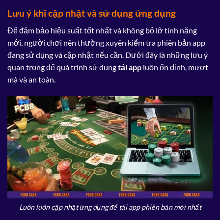
Lưu ý khi cập nhật và sử dụng ứng dụng
Để đảm bảo hiệu suất tốt nhất và không bỏ lỡ tính năng
mới, người chơi nên thường xuyên kiểm tra phiên bản app
đang sử dụng và cập nhật nếu cần. Dưới đây là những lưu ý
quan trọng để quá trình sử dụng
tải app
luôn ổn định, mượt
mà và an toàn.
Luôn luôn cập nhật ứng dụng để tải app phiên bản mới nhất