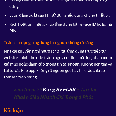
dụng.
Luôn đăng xuất sau khi sử dụng nếu dùng chung thiết bị.
Kích hoạt tính năng khóa ứng dụng bằng Face ID hoặc mã
PIN.
Tránh sử dụng ứng dụng từ nguồn không rõ ràng
Nhà cái khuyến nghị người chơi tải ứng dụng
trực tiếp từ
website chính thức để tránh nguy cơ dính mã độc, phần mềm
giả mạo hoặc đánh cắp thông tin tài khoản. Không nên tìm và
tải từ các kho app không rõ nguồn gốc hay link rác chia sẻ
tràn lan trên mạng.
xem thêm >>
Đăng Ký FCB8
– Tạo Tài
Khoản Siêu Nhanh Chỉ Trong 1 Phút
Kết luận