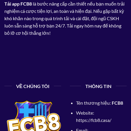
Tải app
FCB8
là bước nâng cấp cần thiết nếu bạn muốn trải
nghiệm cá cược tiện lợi, an toàn và hiện đại. Nếu gặp bất kỳ
khó khăn nào trong quá trình tải và cài đặt, đội ngũ CSKH
luôn sẵn sàng hỗ trợ bạn 24/7. Tải ngay hôm nay để không
bỏ lỡ cơ hội thắng lớn!
VỀ CHÚNG TÔI
THÔNG TIN
Tên thương hiệu:
FCB8
Website:
https://fcb8.casa/
Email: