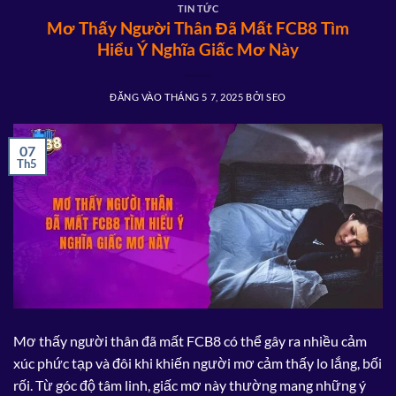
TIN TỨC
Mơ Thấy Người Thân Đã Mất FCB8 Tìm
Hiểu Ý Nghĩa Giấc Mơ Này
ĐĂNG VÀO
THÁNG 5 7, 2025
BỞI
SEO
07
Th5
Mơ thấy người thân đã mất FCB8 có thể gây ra nhiều cảm
xúc phức tạp và đôi khi khiến người mơ cảm thấy lo lắng, bối
rối. Từ góc độ tâm linh, giấc mơ này thường mang những ý