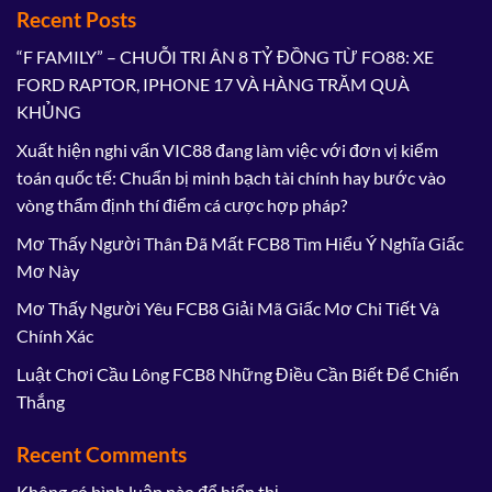
Recent Posts
“F FAMILY” – CHUỖI TRI ÂN 8 TỶ ĐỒNG TỪ FO88: XE
FORD RAPTOR, IPHONE 17 VÀ HÀNG TRĂM QUÀ
KHỦNG
Xuất hiện nghi vấn VIC88 đang làm việc với đơn vị kiểm
toán quốc tế: Chuẩn bị minh bạch tài chính hay bước vào
vòng thẩm định thí điểm cá cược hợp pháp?
Mơ Thấy Người Thân Đã Mất FCB8 Tìm Hiểu Ý Nghĩa Giấc
Mơ Này
Mơ Thấy Người Yêu FCB8 Giải Mã Giấc Mơ Chi Tiết Và
Chính Xác
Luật Chơi Cầu Lông FCB8 Những Điều Cần Biết Để Chiến
Thắng
Recent Comments
Không có bình luận nào để hiển thị.