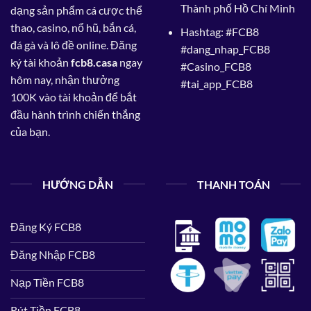
Thành phố Hồ Chí Minh
dạng sản phẩm cá cược thể
thao, casino, nổ hũ, bắn cá,
Hashtag: #FCB8
đá gà và lô đề online. Đăng
#dang_nhap_FCB8
ký tài khoản
fcb8.casa
ngay
#Casino_FCB8
hôm nay, nhận thưởng
#tai_app_FCB8
100K vào tài khoản để bắt
đầu hành trình chiến thắng
của bạn.
HƯỚNG DẪN
THANH TOÁN
Đăng Ký FCB8
Đăng Nhập FCB8
Nạp Tiền FCB8
Rút Tiền FCB8