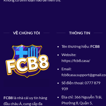
VỀ CHÚNG TÔI
THÔNG TIN
Tên thương hiệu:
FCB8
Website:
https://fcb8.casa/
Email:
fcb8casa.support@gmail.c
Số điện thoại: 0777 879
939
Địa chỉ: 366 Nguyễn Trãi,
FCB8
là nhà cái uy tín hàng
Phường 8, Quận 5,
đầu châu Á, cung cấp đa