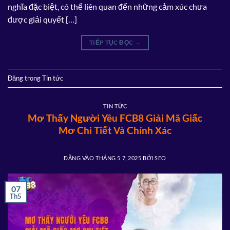
nghĩa đặc biệt, có thể liên quan đến những cảm xúc chưa
được giải quyết […]
TIẾP TỤC ĐỌC
→
Đăng trong
Tin tức
TIN TỨC
Mơ Thấy Người Yêu FCB8 Giải Mã Giấc
Mơ Chi Tiết Và Chính Xác
ĐĂNG VÀO
THÁNG 5 7, 2025
BỞI
SEO
07
Th5