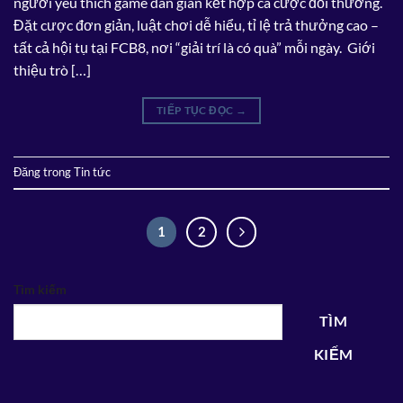
người yêu thích game dân gian kết hợp cá cược đổi thưởng.
Đặt cược đơn giản, luật chơi dễ hiểu, tỉ lệ trả thưởng cao –
tất cả hội tụ tại FCB8, nơi “giải trí là có quà” mỗi ngày. Giới
thiệu trò […]
TIẾP TỤC ĐỌC
→
Đăng trong
Tin tức
1
2
Tìm kiếm
TÌM
KIẾM