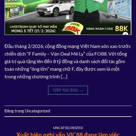
Đầu tháng 2/2026, cộng đồng mạng Việt Nam xôn xao trước
chiến dịch “F Family – Vạn Deal Mê Ly” của FO88. Với tổng
giá trị quà tặng lên đến 8 tỷ đồng và danh sách đối tác gồm
toàn những “ông lớn” mang chữ F, đây được xem là một
trong những chương trình […]
TIẾP TỤC ĐỌC
→
Đăng trong
Uncategorized
UNCATEGORIZED
Xuất hiện nghi vấn VIC88 đang làm việc