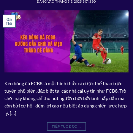
ĐĂNG VÀO
THÁNG 5 5, 2025
BỞI
SEO
05
Th5
Kéo bóng đá FCB8 là một hình thức cá cược thể thao trực
tuyến phổ biến, đặc biệt tại các nhà cái uy tín như FCB8. Trò
chơi này không chỉ thu hút người chơi bởi tính hấp dẫn mà
còn bởi cơ hội kiếm lời cao nếu biết áp dụng chiến lược hợp
lý. […]
TIẾP TỤC ĐỌC
→